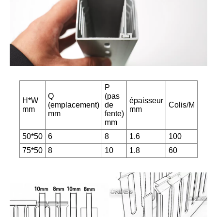
P
Q
(pas
H*W
épaisseur
(emplacement)
de
Colis/M
mm
mm
mm
fente)
mm
50*50
6
8
1.6
100
75*50
8
10
1.8
60