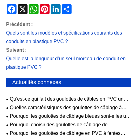
Facebook
X
WhatsApp
Pinterest
LinkedIn
Share
Précédent :
Quels sont les modèles et spécifications courants des
conduits en plastique PVC ?
Suivant :
Quelle est la longueur d’un seul morceau de conduit en
plastique PVC ?
Actualités connexes
Qu'est-ce qui fait des goulottes de câbles en PVC un
meilleur choix pour un câblage propre et sûr ?
Quelles caractéristiques des goulottes de câblage à
paroi solide en PVC sont les plus importantes pour un
Pourquoi les goulottes de câblage bleues sont-elles un
acheminement des câbles sûr et propre ?
choix pratique pour un câblage de panneau plus propre
Pourquoi choisir des goulottes de câblage de
et plus sûr ?
séparateur en PVC pour un acheminement des câbles
Pourquoi les goulottes de câblage en PVC à fentes
plus propre et plus sûr ?