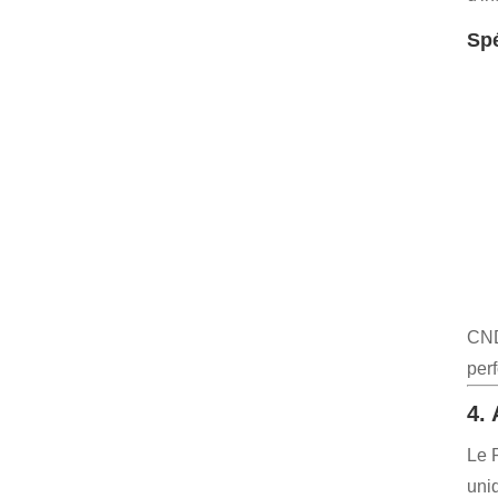
Spé
CND
per
4.
Le 
uniq