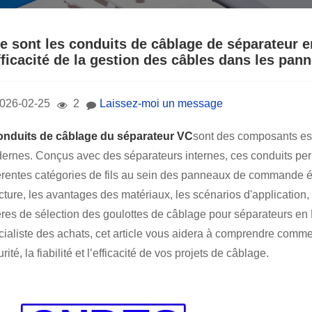
Norsk‎
ελληνικά
e sont les conduits de câblage de séparateur 
efficacité de la gestion des câbles dans les p
فارسی
नेपाली
026-02-25
2
Laissez-moi un message
ລາວ
nduits de câblage du séparateur VC
sont des composants ess
ernes. Conçus avec des séparateurs internes, ces conduits per
Euskal
férentes catégories de fils au sein des panneaux de commande é
Македонск
cture, les avantages des matériaux, les scénarios d'application,
tères de sélection des goulottes de câblage pour séparateurs en
Română
cialiste des achats, cet article vous aidera à comprendre commen
Srpski језик
rité, la fiabilité et l’efficacité de vos projets de câblage.