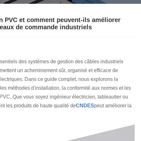
تمل
český
український
Javanese
en PVC et comment peuvent-ils améliorer
anneaux de commande industriels
தமிழ்
తెలుగు
Burmese
български
Latine
Қазақша
entiels des systèmes de gestion des câbles industriels
mettent un acheminement sûr, organisé et efficace de
Azərbaycan
Slovenský jazyk
lectriques. Dans ce guide complet, nous explorons la
и
Lietuvos
Eesti Keel
 les méthodes d'installation, la conformité aux normes et les
 PVC. Que vous soyez ingénieur électricien, tableautier ou
Slovenski
मराठी
t les produits de haute qualité de
CNDES
peut améliorer la