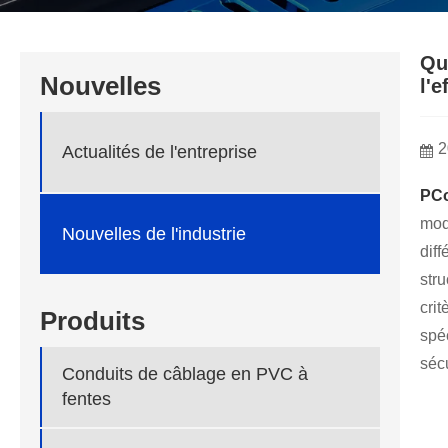
Qu
Nouvelles
l'
2
Actualités de l'entreprise
P
Co
mod
Nouvelles de l'industrie
dif
stru
cri
Produits
spé
sécu
Conduits de câblage en PVC à
fentes