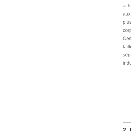
ach
aux 
plu
cor
Ces
tai
sép
ind
2.