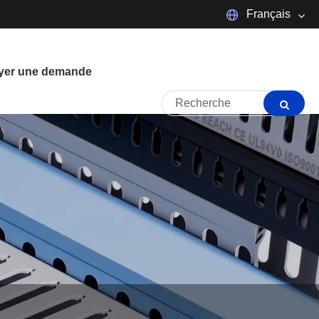
Français
Español
Português
yer une demande
Français
日本語
tiếng Việt
Italiano
Polski
ภาษาไทย
한국어
magyar
Malay
Dansk
Suomi
Pilipino
Türkçe
العربية
Indonesia