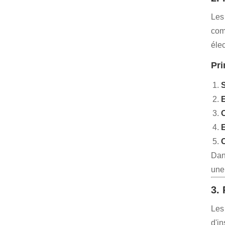
Les
com
élec
Pri
S
E
O
E
Dan
une 
3.
Les
d'in