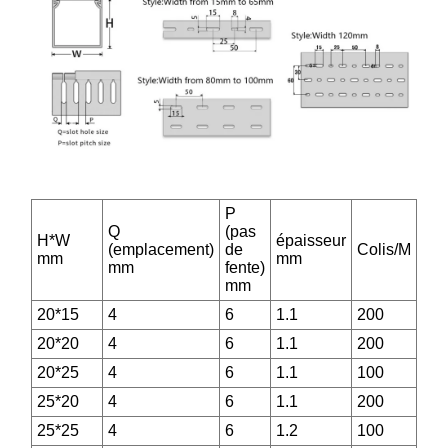
P
Q
(pas
H*W
épaisseur
(emplacement)
de
Colis/M
mm
mm
mm
fente)
mm
20*15
4
6
1.1
200
20*20
4
6
1.1
200
20*25
4
6
1.1
100
25*20
4
6
1.1
200
25*25
4
6
1.2
100