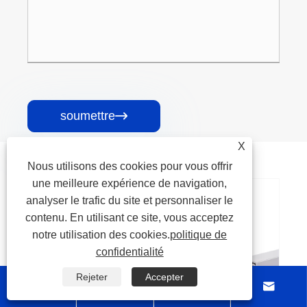
soumettre

X
Produits connexes
Nous utilisons des cookies pour vous offrir
une meilleure expérience de navigation,
analyser le trafic du site et personnaliser le
Conduit d'acheminement de fils en PVC
contenu. En utilisant ce site, vous acceptez
fendu de 35 mm de hauteur
notre utilisation des cookies.
politique de
confidentialité
Voir plus >>
Rejeter
Accepter



