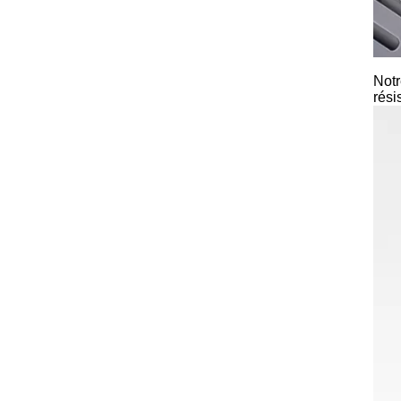
Notr
rési