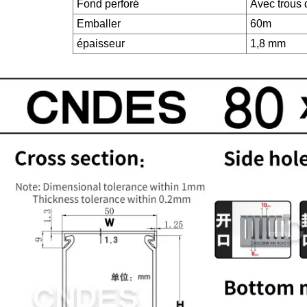
Fond perforé
Avec trous 
Emballer
60m
épaisseur
1,8 mm