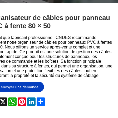
تمل
český
український
Javanese
anisateur de câbles pour panneau
 à fente 80 × 50
தமிழ்
తెలుగు
Burmese
български
nt que fabricant professionnel, CNDES recommande
ment notre organiseur de câbles pour panneaux PVC à fentes
0. Nous offrons un service après-vente complet et une
Latine
Қазақша
son rapide. Ce produit est une solution de gestion des câbles
alement conçue pour les structures de panneaux, les
Azərbaycan
Slovenský jazyk
es de commande et les boîtiers. Sa fonction principale
 dans sa structure à fentes, qui permet une organisation, une
sation et une protection flexibles des câbles, tout en
и
Lietuvos
Eesti Keel
rant la propreté et la sécurité du système de câblage.
Slovenski
मराठी
envoyer une demande
acebook
X
WhatsApp
Pinterest
LinkedIn
Share