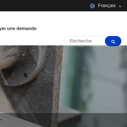
Français
Español
Português
yer une demande
Français
日本語
tiếng Việt
Italiano
Polski
ภาษาไทย
한국어
magyar
Malay
Dansk
Suomi
Pilipino
Türkçe
العربية
Indonesia