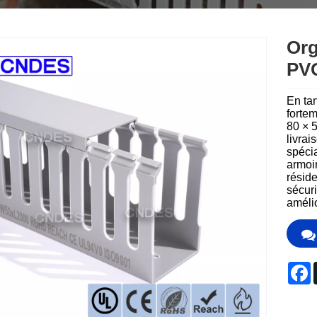
Norsk‎
ελληνικά
Org
PVC
فارسی
नेपाली
En ta
forte
80 × 5
ລາວ
livrai
spéci
Euskal
armoir
réside
sécuri
Македонск
amélio
Română
Srpski језик
F