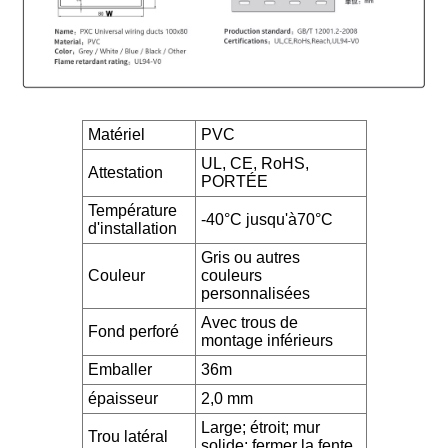
Matériel
PVC
UL, CE, RoHS,
Attestation
PORTÉE
Température
-40°C jusqu'à70°C
d'installation
Gris ou autres
Couleur
couleurs
personnalisées
Avec trous de
Fond perforé
montage inférieurs
Emballer
36m
épaisseur
2,0 mm
Large; étroit; mur
Trou latéral
solide; fermer la fente